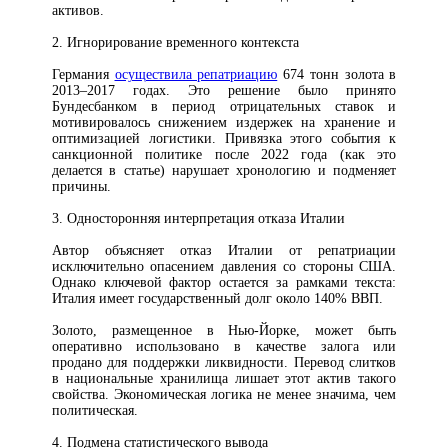
активов.
2. Игнорирование временного контекста
Германия
осуществила репатриацию
674 тонн золота в
2013–2017 годах. Это решение было принято
Бундесбанком в период отрицательных ставок и
мотивировалось снижением издержек на хранение и
оптимизацией логистики. Привязка этого события к
санкционной политике после 2022 года (как это
делается в статье) нарушает хронологию и подменяет
причины.
3. Односторонняя интерпретация отказа Италии
Автор объясняет отказ Италии от репатриации
исключительно опасением давления со стороны США.
Однако ключевой фактор остается за рамками текста:
Италия имеет государственный долг около 140% ВВП.
Золото, размещенное в Нью-Йорке, может быть
оперативно использовано в качестве залога или
продано для поддержки ликвидности. Перевод слитков
в национальные хранилища лишает этот актив такого
свойства. Экономическая логика не менее значима, чем
политическая.
4. Подмена статистического вывода