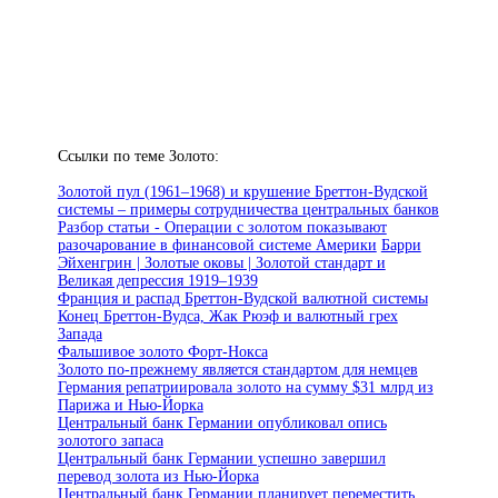
Ссылки по теме Золото:
Золотой пул (1961–1968) и крушение Бреттон-Вудской
системы – примеры сотрудничества центральных банков
Разбор статьи - Операции с золотом показывают
разочарование в финансовой системе Америки
Барри
Эйхенгрин | Золотые оковы | Золотой стандарт и
Великая депрессия 1919–1939
Франция и распад Бреттон-Вудской валютной системы
Конец Бреттон-Вудса, Жак Рюэф и валютный грех
Запада
Фальшивое золото Форт-Нокса
Золото по-прежнему является стандартом для немцев
Германия репатриировала золото на сумму $31 млрд из
Парижа и Нью-Йорка
Центральный банк Германии опубликовал опись
золотого запаса
Центральный банк Германии успешно завершил
перевод золота из Нью-Йорка
Центральный банк Германии планирует переместить