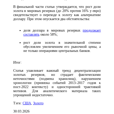
В финальной части статьи утверждается, что рост доли
золота в мировых резервах (до 20% против 16% у евро)
свидетельствует о переходе к золоту как альтернативе
доллару. При этом опускается два обстоятельства:
доля доллара в мировых резервах
продолжает
составлять
около 58%;
рост доли золота в значительной степени
обусловлен увеличением его рыночной цены, а
не только операциями центральных банков.
Итог:
Статья улавливает важный тренд децентрализации
золотых резервов, но страдает фактическими
неточностями (подмена хранилищ), нарушением
хронологии (привязка событий 2013–2017 годов к
пост-2022 контексту) и односторонней трактовкой
мотивов. Для аналитического материала таких
упрощений недостаточно.
Тэги:
США
,
Золото
30.03.2026