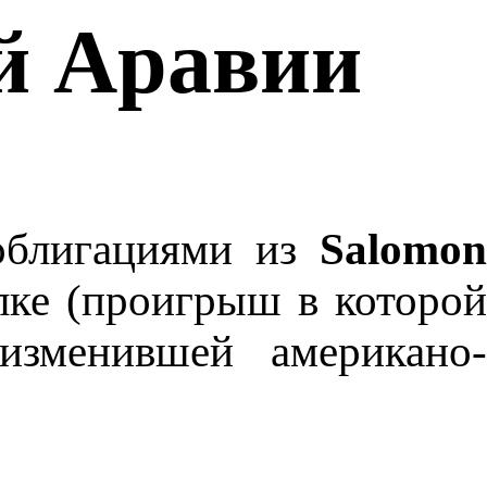
й Аравии
 облигациями из
Salomon
лке (проигрыш в которой
изменившей американо-