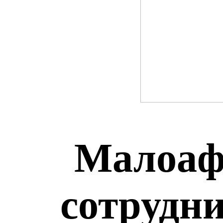
Малоаф
сотрудн