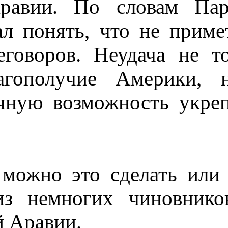
Аравии. По словам Пар
ал понять, что не приме
реговоров. Неудача не 
агополучие Америки, 
чную возможность укреп
можно это сделать или 
з немногих чиновников
й Аравии.