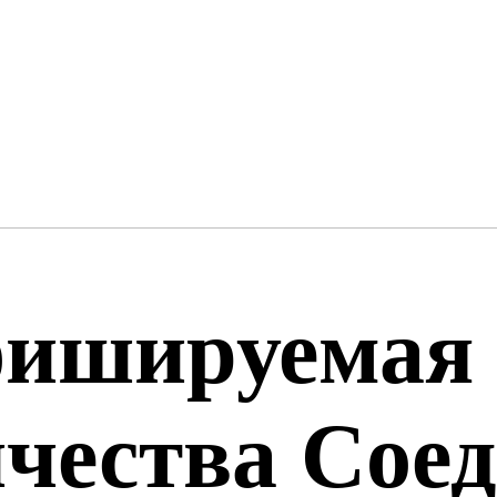
ишируемая 
ичества Сое