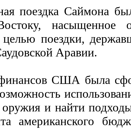
ая поездка Саймона был
остоку, насыщенное 
 целью поездки, державш
Саудовской Аравии.
 финансов США была сфо
возможность использован
 оружия и найти подходы
та американского бюдж