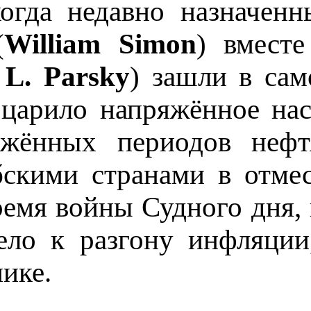
огда недавно назначен
(
William Simon
) вместе
 L. Parsky
) зашли в сам
арило напряжённое наст
жённых периодов нефт
бскими странами в отме
емя войны Судного дня, 
вело к разгону инфляци
ике.